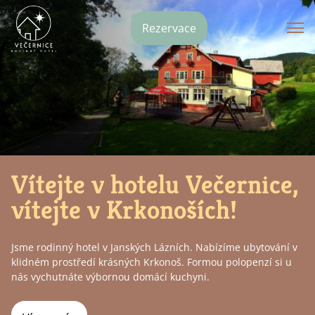
Rezervace
Vítejte v hotelu Večernice,
vítejte v Krkonoších!
Jsme rodinný hotel v Janských Lázních. Nabízíme ubytování v
klidném prostředí krásných Krkonoš. Formou polopenzí si u
nás vychutnáte výbornou domácí kuchyni.