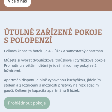
Více o nás
ÚTULNĚ ZAŘÍZENÉ POKOJE
S POLOPENZÍ
Celková kapacita hotelu je 45 lůžek a samostatný apartmán.
Můžete si vybrat dvoulůžkové, třílůžkové i čtyřlůžkové pokoje.
Pro rodinu s většími dětmi je ideální rodinný pokoj se 2
ložnicemi.
Apartmán disponuje plně vybavenou kuchyňkou, jídelním
stolem a 2 ložnicemi s možností přístýlky na rozkládacím
gauči. Celkem je kapacita apartmánu 5 lůžek.
Prohlédnout pokoje